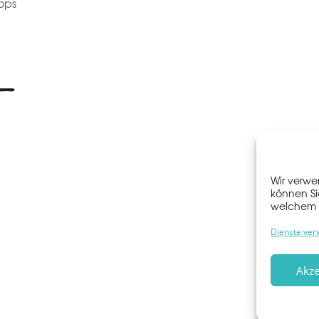
ops
Wir verwe
können Si
welchem 
Dienste ver
Akze