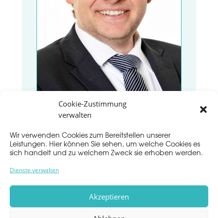
Cookie-Zustimmung
verwalten
FRIEDBERT KULESSA
Carree Quartiers-Manager
Wir verwenden Cookies zum Bereitstellen unserer
Leistungen. Hier können Sie sehen, um welche Cookies es
sich handelt und zu welchem Zweck sie erhoben werden.
Mit ganzem Herzen Darmstädter. So
Dienste verwalten
kann man die enge Verbundenheit
von Friedbert Kulessa mit seiner Stadt
Akzeptieren
wohl am treffendsten beschreiben.
Hier ist sein Lebensmittelpunkt, hier lebt