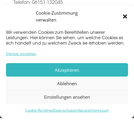
Telefon: 06151 132045
Cookie-Zustimmung
4. OG
verwalten
Wir verwenden Cookies zum Bereitstellen unserer
Leistungen. Hier können Sie sehen, um welche Cookies es
sich handelt und zu welchem Zweck sie erhoben werden.
Dienste verwalten
Akzeptieren
Impressum
Ablehnen
Datenschutz
Einstellungen ansehen
CARREE
Im Carree 3
Cookie-Richtlinie
Datenschutzerklärung
Impressum
64283 Darmstadt
info@carree-darmstadt.de
06151 177330