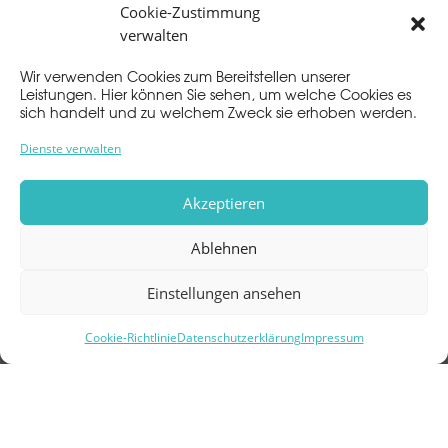
UG
Cookie-Zustimmung
verwalten
Wir verwenden Cookies zum Bereitstellen unserer
Leistungen. Hier können Sie sehen, um welche Cookies es
sich handelt und zu welchem Zweck sie erhoben werden.
Dienste verwalten
Akzeptieren
Impressum
Datenschutz
Ablehnen
Einstellungen ansehen
CARREE
Im Carree 3
64283 Darmstadt
Cookie-Richtlinie
Datenschutzerklärung
Impressum
info@carree-darmstadt.de
06151 177330
06151 1773321