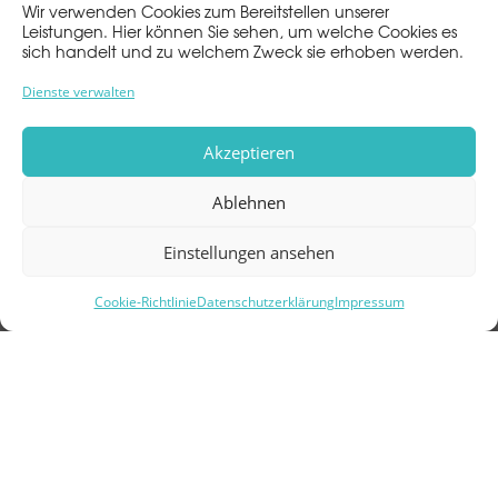
Wir verwenden Cookies zum Bereitstellen unserer
Leistungen. Hier können Sie sehen, um welche Cookies es
sich handelt und zu welchem Zweck sie erhoben werden.
Dienste verwalten
Impressum
Akzeptieren
Datenschutz
Ablehnen
CARREE
Im Carree 3
Einstellungen ansehen
64283 Darmstadt
Cookie-Richtlinie
Datenschutzerklärung
Impressum
info@carree-darmstadt.de
06151 177330
06151 1773321
Instagram
Facebook