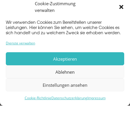
Cookie-Zustimmung
NEUESTE KOMMENTARE
verwalten
Es sind keine Kommentare vorhanden.
Wir verwenden Cookies zum Bereitstellen unserer
Leistungen. Hier können Sie sehen, um welche Cookies es
sich handelt und zu welchem Zweck sie erhoben werden.
Dienste verwalten
Akzeptieren
Impressum
Datenschutz
Ablehnen
Einstellungen ansehen
CARREE
Im Carree 3
Cookie-Richtlinie
Datenschutzerklärung
Impressum
64283 Darmstadt
info@carree-darmstadt.de
06151 177330
06151 1773321