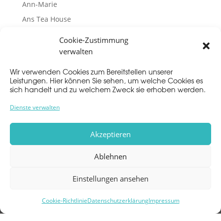
Ann-Marie
Ans Tea House
Baba Joe Barber
Cookie-Zustimmung
verwalten
NEUESTE KOMMENTARE
Wir verwenden Cookies zum Bereitstellen unserer
Es sind keine Kommentare vorhanden.
Leistungen. Hier können Sie sehen, um welche Cookies es
sich handelt und zu welchem Zweck sie erhoben werden.
Dienste verwalten
Akzeptieren
Impressum
Ablehnen
Datenschutz
Einstellungen ansehen
CARREE
Cookie-Richtlinie
Datenschutzerklärung
Impressum
Im Carree 3
64283 Darmstadt